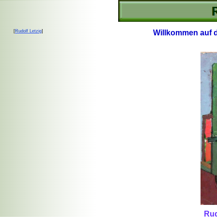
[
Rudolf Letzig
]
Willkommen auf 
Rud